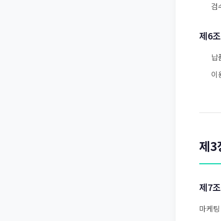
검
제6조
납
이
제3
제7조
마케팅