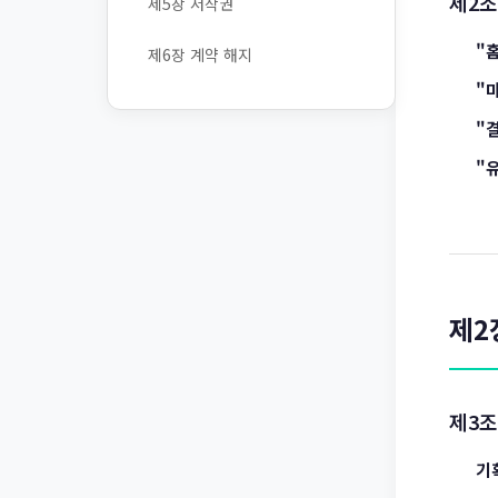
제2조
제5장 저작권
"
제6장 계약 해지
"
"
"
제2
제3조
기