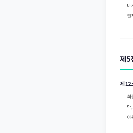
마
결
제5
제12
최
단
이