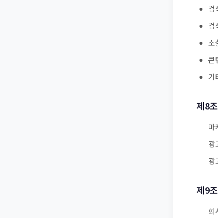
검
검
소
콘
기
제8조
마
광
광
제9조
회