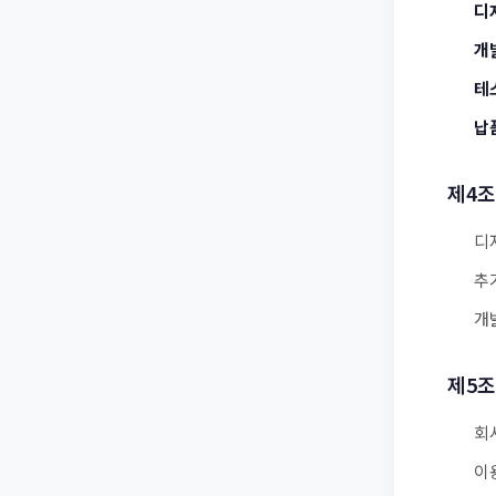
디
개
테
납
제4조
디
추
개
제5조
회
이