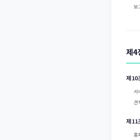
보
제4
제10
서
견
제11
홈