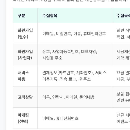
구분
수집항목
수집목
회원가입
회원 식
이메일, 비밀번호, 이름, 휴대전화번호
(필수)
확인, 
회원가입
상호, 사업자등록번호, 대표자명,
세금계산
(사업자)
사업장 주소
계약 체
서비스
결제정보(카드번호, 계좌번호), 서비스
요금 결
이용
이용기록, 접속 로그, IP 주소
제공, 
상담 접
고객상담
이름, 연락처, 이메일, 문의내용
민원 응
마케팅
신규 서
이메일, 휴대전화번호
(선택)
이벤트 