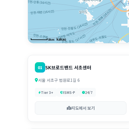
본사
데이터센터
8km
SK브로드밴드 서초센터
01
서울 서초구 법원로1길 6
Tier 3+
ISMS-P
24/7
지도에서 보기