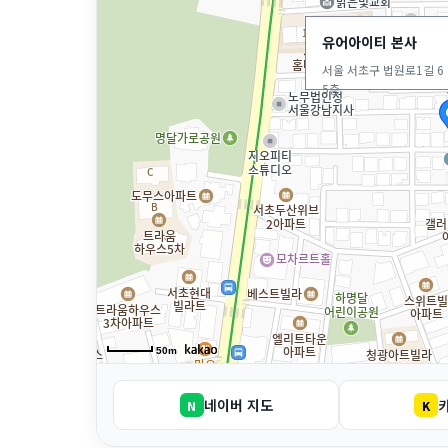
유어아이티 본사
서울 서초구 법원로1길 6 
5층
50m
네이버 지도
N
K