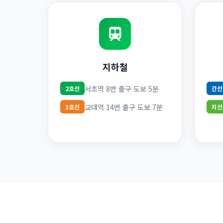
지하철
서초역 8번 출구 도보 5분
2호선
간선
교대역 14번 출구 도보 7분
3호선
지선