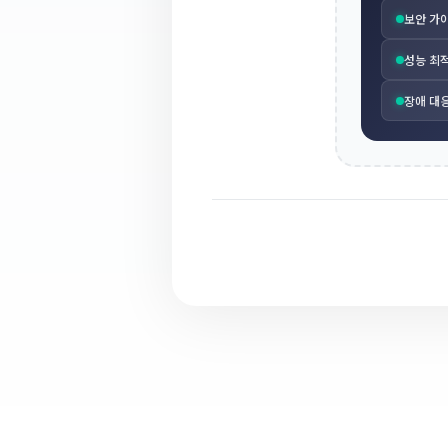
보안 가
성능 최
장애 대