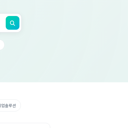
션
기업솔루션