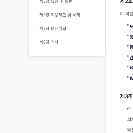
제2조
제5장 요금 및 환불
이 약
제6장 이용제한 및 삭제
"
제7장 분쟁해결
"
제8장 기타
"
"
"
"W
제3조
이
회
약