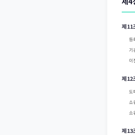
제4
제11
등
기
이
제12
도
소
소
제13