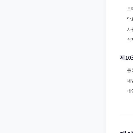
도
만
사
삭
제10
등
네
네