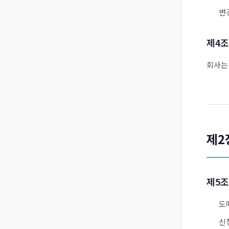
변
제4조
회사는
제2
제5조
도
신