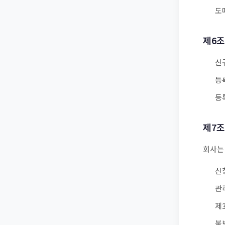
도
제6조
신
등
등
제7조
회사는
신
관
제
불