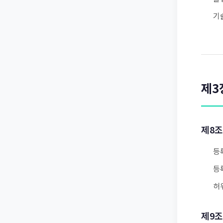
기
제3
제8조
등
등
허
제9조